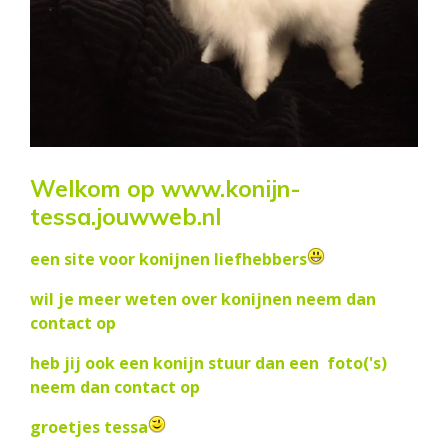
Welkom op www.konijn-
tessa.jouwweb.nl
een site voor konijnen liefhebbers
wil je meer weten over konijnen neem dan
contact op
heb jij ook een konijn stuur dan een foto('s)
neem dan contact op
groetjes tessa